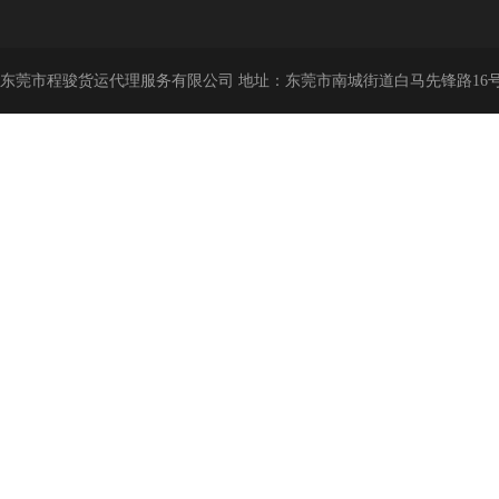
东莞市程骏货运代理服务有限公司 地址：东莞市南城街道白马先锋路16号