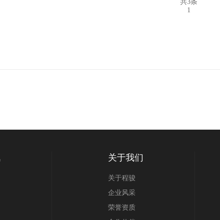
共3条
1
讯
关于我们
关于程骏
企业风采
荣誉资质