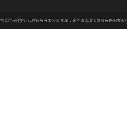
东莞市程骏货运代理服务有限公司 地址：东莞市南城街道白马先锋路16号